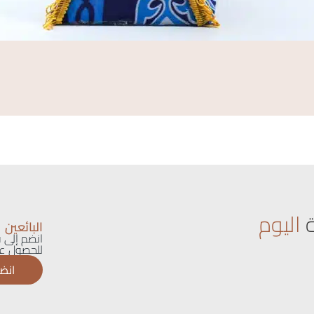
اليوم
البائعين
انضم إلى ق
للحصول عل
انضم