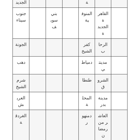
ة
الجديد
القاهر
المنوف
بني
جنوب
ة
ية
سوي
سيناء
الجديد
ف
ة
الرحا
كفر
الجونة
ب
الشيخ
مدينت
دمياط
دهب
ي
الشرو
طنطا
شرم
ق
الشيخ
مدينة
المحل
العري
بدر
ة
ش
العاش
دمنهو
الغردق
ر من
ر
ة
رمضا
ن