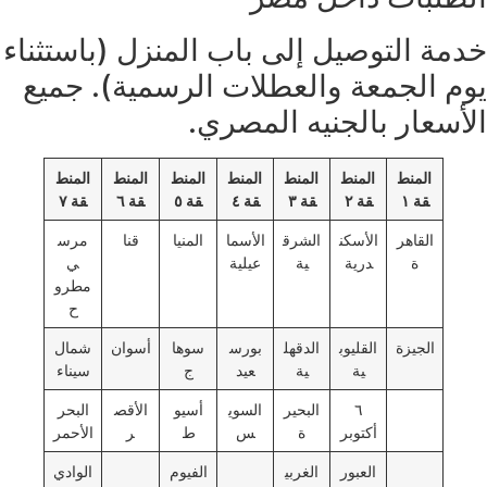
خدمة التوصيل إلى باب المنزل (باستثناء
يوم الجمعة والعطلات الرسمية). جميع
الأسعار بالجنيه المصري.
المنط
المنط
المنط
المنط
المنط
المنط
المنط
قة ١
قة ٢
قة ٣
قة ٤
قة ٥
قة ٦
قة ٧
القاهر
الأسكن
الشرق
الأسما
المنيا
قنا
مرس
ة
درية
ية
عيلية
ي
مطرو
ح
الجيزة
القليوب
الدقهل
بورس
سوها
أسوان
شمال
ية
ية
عيد
ج
سيناء
٦
البحير
السوي
أسيو
الأقص
البحر
أكتوبر
ة
س
ط
ر
الأحمر
العبور
الغربي
الفيوم
الوادي