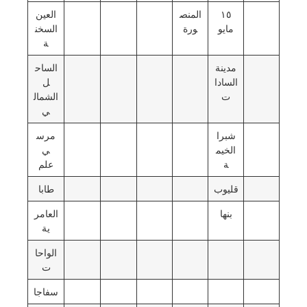
١٥
المنص
العين
مايو
ورة
السخن
ة
مدينة
الساح
السادا
ل
ت
الشمال
ي
شبرا
مرس
الخيم
ي
ة
علم
قليوب
طابا
بنها
العامر
ية
الواحا
ت
سفاجا