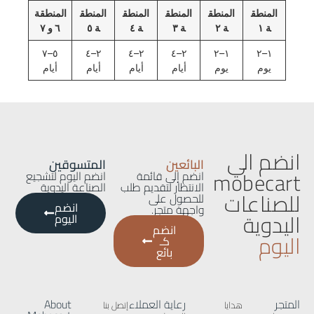
المنطق
المنطق
المنطق
المنطق
المنطق
المنطقة
ة ١
ة ٢
ة ٣
ة ٤
ة ٥
٦
و
٧
٥–٧
٢–٤
٢–٤
٢–٤
١–٢
١–٢
يوم
يوم
أيام
أيام
أيام
أيام
انضم الي
البائعين
المتسوقين
mobecart
انضم إلى قائمة
انضم اليوم لتشجيع
الانتظار لتقديم طلب
الصناعة اليدوية
للصناعات
للحصول على
انضم
واجهة متجر.
اليدوية
اليوم
انضم
اليوم
كـ
بائع
المتجر
رعاية العملاء
About
هدايا
إتصل بنا