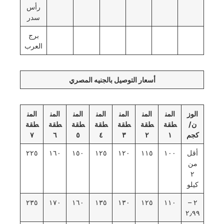
رأس
سدر
برج
العرب
أسعار التوصيل بالجنيه المصري
الوز
المن
المن
المن
المن
المن
المن
المن
ن/
طقة
طقة
طقة
طقة
طقة
طقة
طقة
كجم
١
٢
٣
٤
٥
٦
٧
أقل
١٠٠
١١٥
١٢٠
١٢٥
١٥٠
١٦٠
٢٢٥
من
٢
كيلو
٢٣٥
١٧٠
١٦٠
١٣٥
١٣٠
١٢٥
١١٠
٢ –
٢٫٩٩