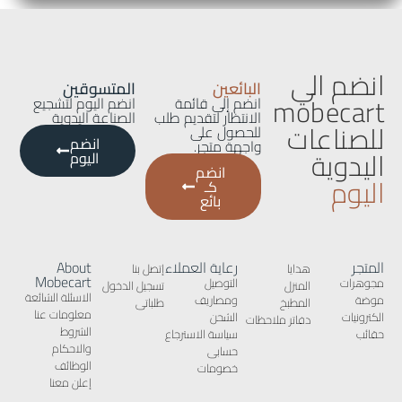
انضم الي
البائعين
المتسوقين
mobecart
انضم إلى قائمة
انضم اليوم لتشجيع
الانتظار لتقديم طلب
الصناعة اليدوية
للصناعات
للحصول على
انضم
واجهة متجر.
اليدوية
اليوم
انضم
اليوم
كـ
بائع
المتجر
رعاية العملاء
About
هدايا
إتصل بنا
Mobecart
مجوهرات
التوصيل
المنزل
تسجيل الدخول
الاسئلة الشائعة
موضة
ومصاريف
المطبخ
طلباتى
معلومات عنا
الكترونيات
الشحن
دفاتر ملاحظات
الشروط
حقائب
سياسة الاسترجاع
والاحكام
حسابى
الوظائف
خصومات
إعلن معنا