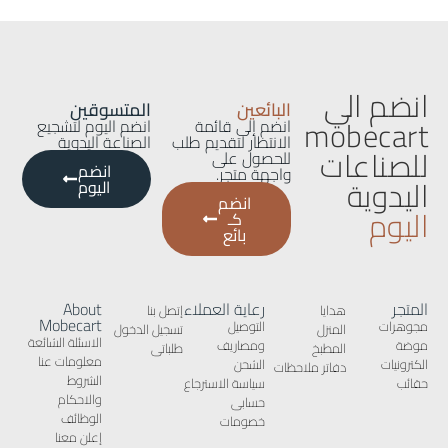
انضم الي
البائعين
المتسوقين
mobecart
انضم إلى قائمة
انضم اليوم لتشجيع
الانتظار لتقديم طلب
الصناعة اليدوية
للصناعات
للحصول على
انضم
واجهة متجر.
اليدوية
اليوم
انضم
اليوم
كـ
بائع
المتجر
رعاية العملاء
About
هدايا
إتصل بنا
Mobecart
مجوهرات
التوصيل
المنزل
تسجيل الدخول
الاسئلة الشائعة
موضة
ومصاريف
المطبخ
طلباتى
معلومات عنا
الكترونيات
الشحن
دفاتر ملاحظات
الشروط
حقائب
سياسة الاسترجاع
والاحكام
حسابى
الوظائف
خصومات
إعلن معنا