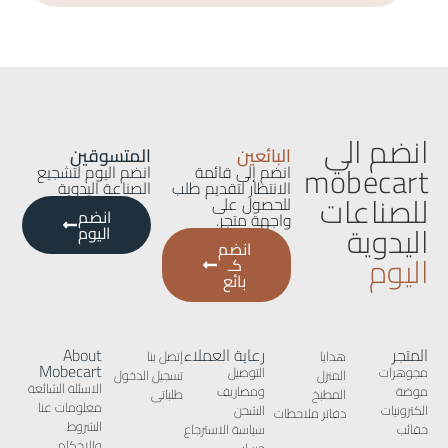
انضم الي
البائعين
المتسوقين
mobecart
انضم إلى قائمة
انضم اليوم لتشجيع
الانتظار لتقديم طلب
الصناعة اليدوية
للصناعات
للحصول على
انضم
واجهة متجر.
اليدوية
اليوم
انضم
اليوم
كـ
بائع
المتجر
رعاية العملاء
About
هدايا
إتصل بنا
Mobecart
مجوهرات
التوصيل
المنزل
تسجيل الدخول
الاسئلة الشائعة
موضة
ومصاريف
المطبخ
طلباتى
معلومات عنا
الكترونيات
الشحن
دفاتر ملاحظات
الشروط
حقائب
سياسة الاسترجاع
والاحكام