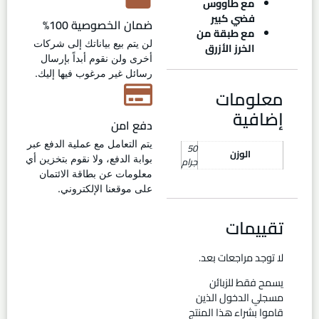
مع طاووس
فضي كبير
ضمان الخصوصية 100%
مع طبقة من
لن يتم بيع بياناتك إلى شركات
الخرز الأزرق
أخرى ولن نقوم أبداً بإرسال
رسائل غير مرغوب فيها إليك.
معلومات
إضافية
دفع امن
يتم التعامل مع عملية الدفع عبر
50
الوزن
بوابة الدفع، ولا نقوم بتخزين أي
جرام
معلومات عن بطاقة الائتمان
على موقعنا الإلكتروني.
تقييمات
لا توجد مراجعات بعد.
يسمح فقط للزبائن
مسجلي الدخول الذين
قاموا بشراء هذا المنتج