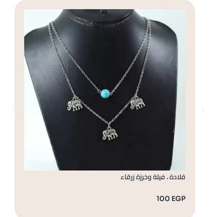
قلادة ، فيلة وخرزة زرقاء
قل
GP
100
EGP