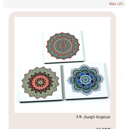
ذات صلة
مجموعة كوستر ، # 3
مج