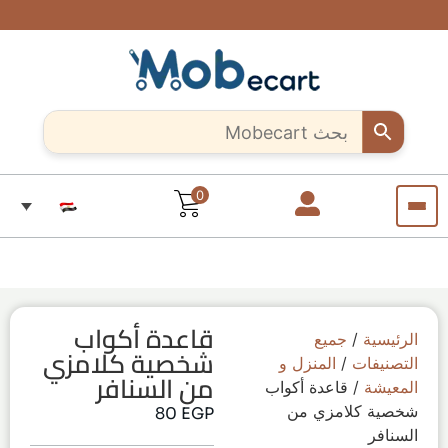
شحن
ادعم
هل أنت
خصومات
سريع
حرفي
حصرية
الحرفيين
وآمن..
مبدع؟
تصل إلى
المبدعين..
لجميع
10%
ابدأ بيع
تسوق
أنحاء
لفترة
قطعاً
منتجاتك
مصر
معنا
محدودة
فريدة من
الآن من
كل مكان
أي
مكان
في
مصر
0
قاعدة أكواب
الرئيسية
/
جميع
شخصية كلامزي
التصنيفات
/
المنزل و
من السنافر
المعيشة
/ قاعدة أكواب
شخصية كلامزي من
80
EGP
السنافر