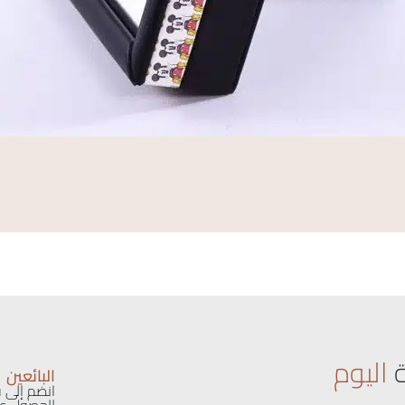
اليوم
البائعين
انضم إلى ق