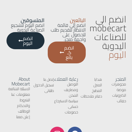
انضم الي
البائعين
المتسوقين
mobecart
انضم إلى قائمة
انضم اليوم لتشجيع
الانتظار لتقديم طلب
الصناعة اليدوية
للصناعات
للحصول على
انضم
واجهة متجر.
اليدوية
اليوم
انضم
اليوم
كـ
بائع
المتجر
رعاية العملاء
About
هدايا
إتصل بنا
Mobecart
مجوهرات
التوصيل
المنزل
تسجيل الدخول
الاسئلة الشائعة
موضة
ومصاريف
المطبخ
طلباتى
معلومات عنا
الكترونيات
الشحن
دفاتر ملاحظات
الشروط
حقائب
سياسة الاسترجاع
والاحكام
حسابى
الوظائف
خصومات
إعلن معنا