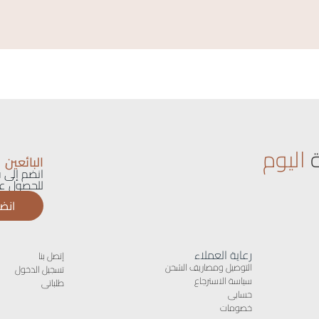
اليوم
البائعين
انضم إلى ق
للحصول عل
انضم
رعاية العملاء
إتصل بنا
التوصيل ومصاريف الشحن
تسجيل الدخول
سياسة الاسترجاع
طلباتى
حسابى
خصومات