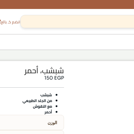
انضم كـ بائع
شبشب، أحمر
150
EGP
شبشب
من الجلد الطبيعي
مع النقوش
أحمر
الوزن