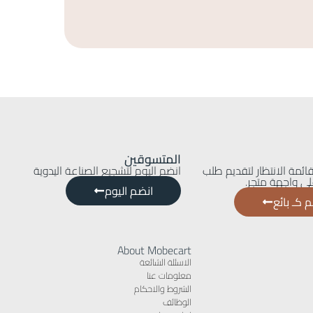
200
EGP
المتسوقين
ائمة الانتظار لتقديم طلب
انضم اليوم لتشجيع الصناعة اليدوية
ى واجهة متجر.
انضم اليوم
 كـ بائع
About Mobecart
الاسئلة الشائعة
معلومات عنا
الشروط والاحكام
الوظائف