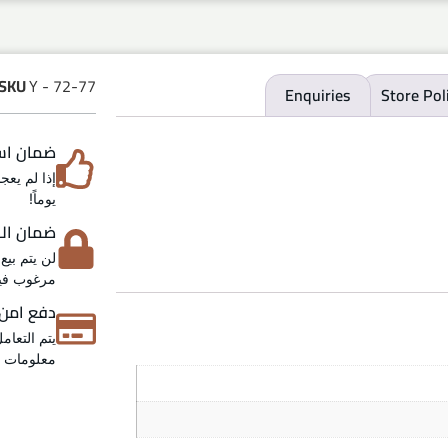
SKU
Y - 72-77
Enquiries
Store Pol
ضمان استرد
يوماً!
ضمان الخص
لن يتم بيع
مرغوب فيه
دفع امن
يتم التعام
معلومات عن