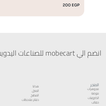
200
EGP
انضم الي mobecart للصناعات اليدوية
المتجر
هدايا
مجوهرات
المنزل
موضة
المطبخ
الكترونيات
دفاتر ملاحظات
حقائب