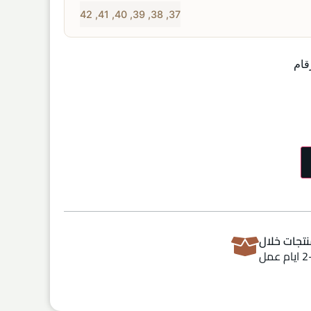
42
,
41
,
40
,
39
,
38
,
37
قام
تجات خلال
ام عمل