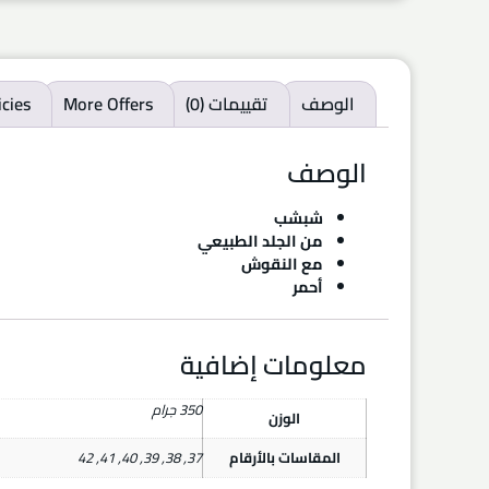
الوصف
تقييمات (0)
More Offers
icies
الوصف
شبشب
من الجلد الطبيعي
مع النقوش
أحمر
معلومات إضافية
350 جرام
الوزن
المقاسات بالأرقام
37
,
38
,
39
,
40
,
41
,
42