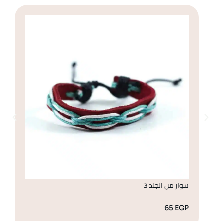
سوار من الجلد 3
سو
GP
65
EGP