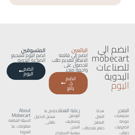
انضم الي
البائعين
المتسوقين
mobecart
انضم إلى قائمة
انضم اليوم لتشجيع
الانتظار لتقديم طلب
الصناعة اليدوية
للصناعات
للحصول على
انضم
واجهة متجر.
اليدوية
اليوم
انضم
اليوم
كـ
بائع
المتجر
رعاية العملاء
About
هدايا
إتصل بنا
Mobecart
مجوهرات
التوصيل
المنزل
تسجيل الدخول
الاسئلة الشائعة
موضة
ومصاريف
المطبخ
طلباتى
معلومات عنا
الكترونيات
الشحن
دفاتر ملاحظات
الشروط
حقائب
سياسة الاسترجاع