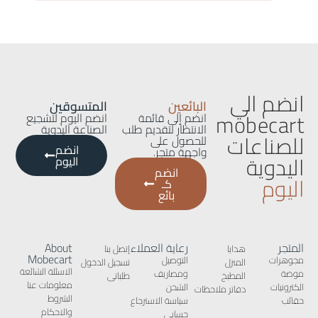
انضم الي
البائعين
المتسوقين
mobecart
انضم إلى قائمة
انضم اليوم لتشجيع
الانتظار لتقديم طلب
الصناعة اليدوية
للصناعات
للحصول على
انضم
واجهة متجر.
اليدوية
اليوم
انضم
اليوم
كـ
بائع
المتجر
رعاية العملاء
About
هدايا
إتصل بنا
Mobecart
مجوهرات
التوصيل
المنزل
تسجيل الدخول
الاسئلة الشائعة
موضة
ومصاريف
المطبخ
طلباتى
معلومات عنا
الكترونيات
الشحن
دفاتر ملاحظات
الشروط
حقائب
سياسة الاسترجاع
والاحكام
حسابى