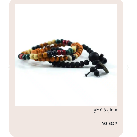
سوار ، 3 قطع
إس
GP
40
EGP