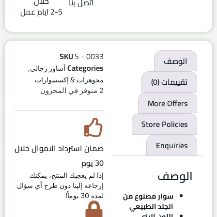
خلال
اتصل بنا
2-5 ايام عمل
SKU
S - 0033
الوصف
,
Categories
أساور رجالي
تقييمات (0)
مجوهرات & إكسسوارات
2 متوفر في المخزون
More Offers
Store Policies
Enquiries
ضمان استرداد الاموال خلال
30 يوم
الوصف
إذا لم يعجبك المنتج، يمكنك
إرجاعه إلينا دون طرح أي سؤال
سوار مصنوع من
لمدة 30 يوماً!
الجلد الطبيعي
اللون البني