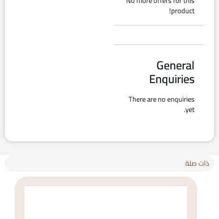
No more offers for this
product!
General
Enquiries
There are no enquiries
yet.
ذات صلة