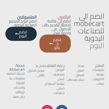
انضم الي
البائعين
المتسوقين
mobecart
انضم إلى قائمة
انضم اليوم لتشجيع
الانتظار لتقديم طلب
الصناعة اليدوية
للصناعات
للحصول على
انضم
واجهة متجر.
اليدوية
اليوم
انضم
اليوم
كـ
بائع
المتجر
رعاية العملاء
About
هدايا
إتصل بنا
Mobecart
مجوهرات
التوصيل
المنزل
تسجيل الدخول
الاسئلة الشائعة
موضة
ومصاريف
المطبخ
طلباتى
معلومات عنا
الكترونيات
الشحن
دفاتر ملاحظات
الشروط
حقائب
سياسة الاسترجاع
والاحكام
حسابى
الوظائف
خصومات
إعلن معنا