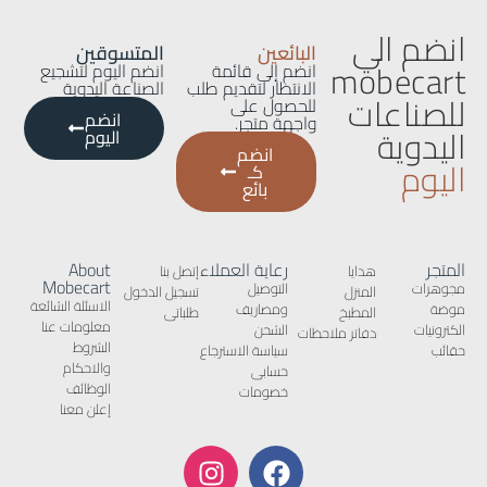
انضم الي
البائعين
المتسوقين
mobecart
انضم إلى قائمة
انضم اليوم لتشجيع
الانتظار لتقديم طلب
الصناعة اليدوية
للصناعات
للحصول على
انضم
واجهة متجر.
اليدوية
اليوم
انضم
اليوم
كـ
بائع
المتجر
رعاية العملاء
About
هدايا
إتصل بنا
Mobecart
مجوهرات
التوصيل
المنزل
تسجيل الدخول
الاسئلة الشائعة
موضة
ومصاريف
المطبخ
طلباتى
معلومات عنا
الكترونيات
الشحن
دفاتر ملاحظات
الشروط
حقائب
سياسة الاسترجاع
والاحكام
حسابى
الوظائف
خصومات
إعلن معنا