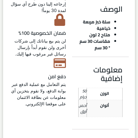
إرجاعه إلينا دون طرح أي سؤال
الوصف
لمدة 30 يوماً!
سلة خبز مربعة
خيامية
ضمان الخصوصية 100%
متاح 2 لون
مقاسات 30 سم
لن يتم بيع بياناتك إلى شركات
* 30 سم
أخرى ولن نقوم أبداً بإرسال
رسائل غير مرغوب فيها إليك.
معلومات
إضافية
دفع امن
يتم التعامل مع عملية الدفع عبر
50
بوابة الدفع، ولا نقوم بتخزين أي
الوزن
جرام
معلومات عن بطاقة الائتمان
على موقعنا الإلكتروني.
ألوان
أحمر
,
أزرق