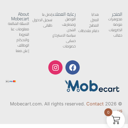
المتجر
رعاية العملاء
About
هدايا
إتصل بنا
Mobecart
مجوهرات
التوصيل
المنزل
تسجيل الدخول
الاسئلة الشائعة
موضة
ومصاريف
المطبخ
طلباتى
معلومات عنا
الكترونيات
الشحن
دفاتر ملاحظات
الشروط
حقائب
سياسة الاسترجاع
والاحكام
حسابى
الوظائف
خصومات
إعلن معنا
Contact
© 2026 Mobecart.com. All rights reserved.
us
0