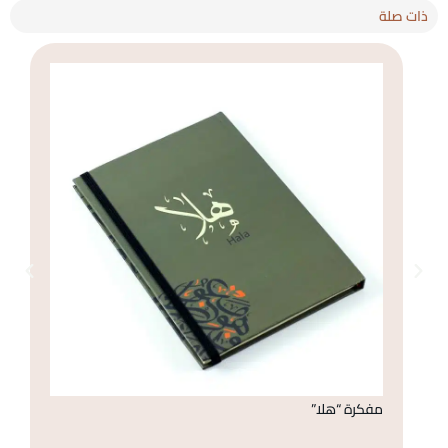
ذات صلة
مفكرة “هلا”
دف