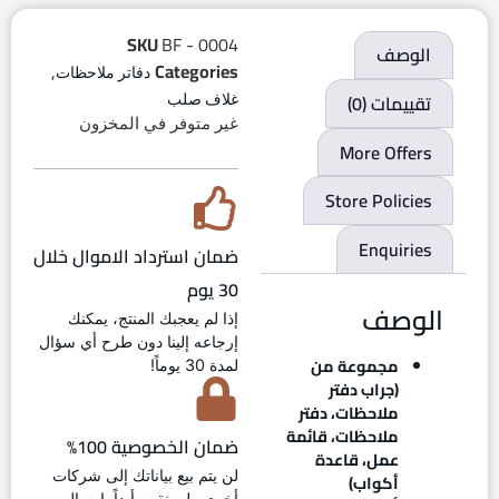
SKU
BF - 0004
الوصف
,
Categories
دفاتر ملاحظات
تقييمات (0)
غلاف صلب
غير متوفر في المخزون
More Offers
Store Policies
Enquiries
ضمان استرداد الاموال خلال
30 يوم
الوصف
إذا لم يعجبك المنتج، يمكنك
إرجاعه إلينا دون طرح أي سؤال
مجموعة من
لمدة 30 يوماً!
(جراب دفتر
ملاحظات، دفتر
ملاحظات، قائمة
ضمان الخصوصية 100%
عمل، قاعدة
لن يتم بيع بياناتك إلى شركات
أكواب)
أخرى ولن نقوم أبداً بإرسال