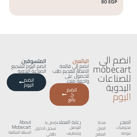
GP
80
EGP
انضم الي
البائعين
المتسوقين
mobecart
انضم إلى قائمة
انضم اليوم لتشجيع
الانتظار لتقديم طلب
الصناعة اليدوية
للصناعات
للحصول على
انضم
واجهة متجر.
اليدوية
اليوم
انضم
اليوم
كـ
بائع
المتجر
رعاية العملاء
About
هدايا
إتصل بنا
Mobecart
مجوهرات
التوصيل
المنزل
تسجيل الدخول
الاسئلة الشائعة
موضة
ومصاريف
المطبخ
طلباتى