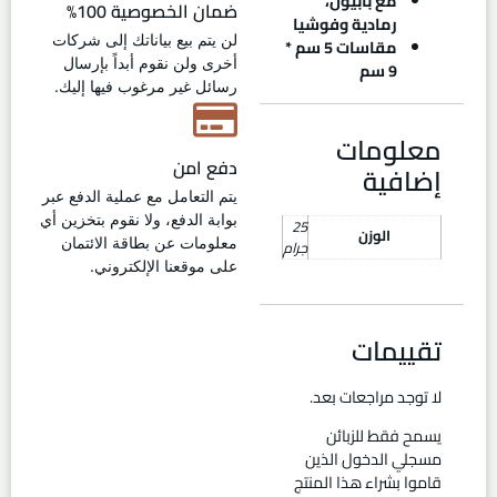
مع بابيون،
ضمان الخصوصية 100%
رمادية وفوشيا
لن يتم بيع بياناتك إلى شركات
مقاسات 5 سم *
أخرى ولن نقوم أبداً بإرسال
9 سم
رسائل غير مرغوب فيها إليك.
معلومات
دفع امن
إضافية
يتم التعامل مع عملية الدفع عبر
بوابة الدفع، ولا نقوم بتخزين أي
25
الوزن
معلومات عن بطاقة الائتمان
جرام
على موقعنا الإلكتروني.
تقييمات
لا توجد مراجعات بعد.
يسمح فقط للزبائن
مسجلي الدخول الذين
قاموا بشراء هذا المنتج