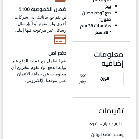
بيج
ضمان الخصوصية 100%
مع “وجه حصان
لن يتم بيع بياناتك إلى شركات
ملون”
أخرى ولن نقوم أبداً بإرسال
مقاسات 38 سم
رسائل غير مرغوب فيها إليك.
* 38 سم
معلومات
دفع امن
إضافية
يتم التعامل مع عملية الدفع عبر
بوابة الدفع، ولا نقوم بتخزين أي
معلومات عن بطاقة الائتمان
500
الوزن
على موقعنا الإلكتروني.
جرام
تقييمات
لا توجد مراجعات بعد.
يسمح فقط للزبائن