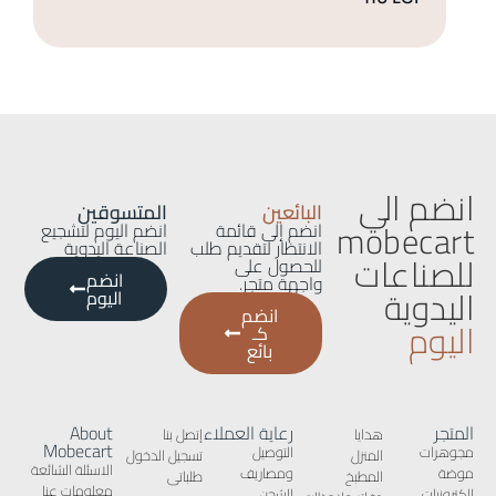
انضم الي
البائعين
المتسوقين
mobecart
انضم إلى قائمة
انضم اليوم لتشجيع
الانتظار لتقديم طلب
الصناعة اليدوية
للصناعات
للحصول على
انضم
واجهة متجر.
اليدوية
اليوم
انضم
اليوم
كـ
بائع
المتجر
رعاية العملاء
About
هدايا
إتصل بنا
Mobecart
مجوهرات
التوصيل
المنزل
تسجيل الدخول
الاسئلة الشائعة
موضة
ومصاريف
المطبخ
طلباتى
معلومات عنا
الكترونيات
الشحن