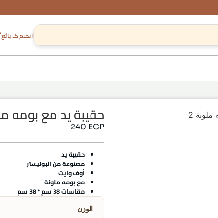
انضم كـ بائع
حقيبة يد مع بومه ملو
ملونة 2
240
EGP
حقيبة يد
مصنوعة من البوليستر
أوف وايت
مع بومه ملونة
مقاسات 38 سم * 38 سم
الوزن