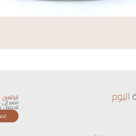
اليوم
البائعين
انضم إلى ق
للحصول عل
انضم