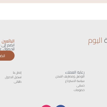
اليوم
البائعين
انضم إلى ق
للحصول عل
انضم
رعاية العملاء
إتصل بنا
التوصيل ومصاريف الشحن
تسجيل الدخول
سياسة الاسترجاع
طلباتى
حسابى
خصومات