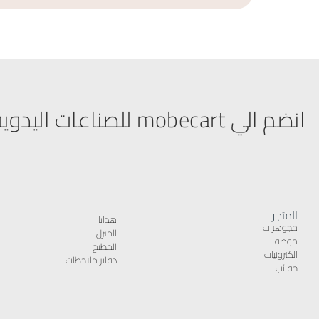
انضم الي mobecart للصناعات اليدوية
المتجر
هدايا
مجوهرات
المنزل
موضة
المطبخ
الكترونيات
دفاتر ملاحظات
حقائب