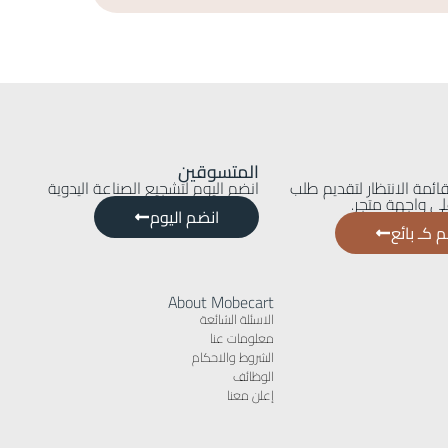
المتسوقين
ائمة الانتظار لتقديم طلب
انضم اليوم لتشجيع الصناعة اليدوية
ى واجهة متجر.
انضم اليوم
 كـ بائع
About Mobecart
الاسئلة الشائعة
معلومات عنا
الشروط والاحكام
الوظائف
إعلن معنا