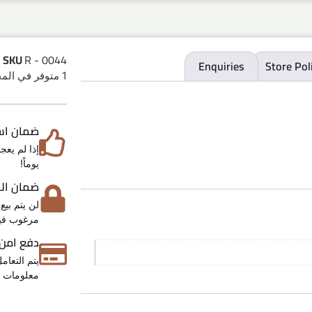
SKU
R - 0044
Enquiries
Store Pol
1 متوفر في المخزون
ضمان استرد
يوماً!
ضمان الخص
لن يتم بيع
مرغوب فيه
دفع امن
يتم التعام
معلومات عن