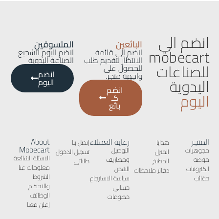
انضم الي
البائعين
المتسوقين
mobecart
انضم إلى قائمة
انضم اليوم لتشجيع
الانتظار لتقديم طلب
الصناعة اليدوية
للصناعات
للحصول على
انضم
واجهة متجر.
اليدوية
اليوم
انضم
اليوم
كـ
بائع
المتجر
رعاية العملاء
About
هدايا
إتصل بنا
Mobecart
مجوهرات
التوصيل
المنزل
تسجيل الدخول
الاسئلة الشائعة
موضة
ومصاريف
المطبخ
طلباتى
معلومات عنا
الكترونيات
الشحن
دفاتر ملاحظات
الشروط
حقائب
سياسة الاسترجاع
والاحكام
حسابى
الوظائف
خصومات
إعلن معنا