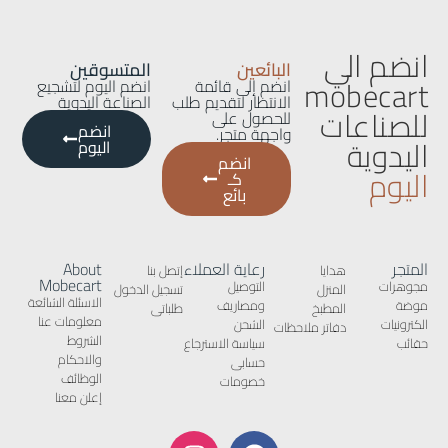
انضم الي
البائعين
المتسوقين
mobecart
انضم إلى قائمة
انضم اليوم لتشجيع
الانتظار لتقديم طلب
الصناعة اليدوية
للصناعات
للحصول على
انضم
واجهة متجر.
اليدوية
اليوم
انضم
اليوم
كـ
بائع
المتجر
رعاية العملاء
About
هدايا
إتصل بنا
Mobecart
مجوهرات
التوصيل
المنزل
تسجيل الدخول
الاسئلة الشائعة
موضة
ومصاريف
المطبخ
طلباتى
معلومات عنا
الكترونيات
الشحن
دفاتر ملاحظات
الشروط
حقائب
سياسة الاسترجاع
والاحكام
حسابى
الوظائف
خصومات
إعلن معنا