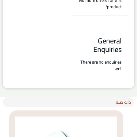
No more offers for this
product!
General
Enquiries
There are no enquiries
yet.
ذات صلة