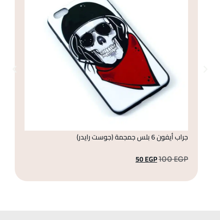
جراب أيفون 6 بلس جمجمة (جوست رايدر)
جراب أ
50
EGP
GP
100
EGP