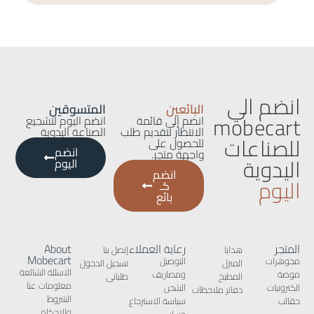
انضم الي
البائعين
المتسوقين
mobecart
انضم إلى قائمة
انضم اليوم لتشجيع
الانتظار لتقديم طلب
الصناعة اليدوية
للصناعات
للحصول على
انضم
واجهة متجر.
اليدوية
اليوم
انضم
اليوم
كـ
بائع
المتجر
رعاية العملاء
About
هدايا
إتصل بنا
Mobecart
مجوهرات
التوصيل
المنزل
تسجيل الدخول
الاسئلة الشائعة
موضة
ومصاريف
المطبخ
طلباتى
معلومات عنا
الكترونيات
الشحن
دفاتر ملاحظات
الشروط
حقائب
سياسة الاسترجاع
والاحكام