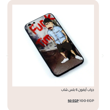
جراب أيفون 6 بلس شاب
جراب أ
50
EGP
GP
100
EGP