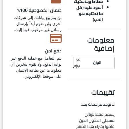
مطاط وبلاستيك
أسود عليه (كل
ضمان الخصوصية 100%
ما تحتاجه هو
لن يتم بيع بياناتك إلى شركات
الحب)
أخرى ولن نقوم أبداً بإرسال
رسائل غير مرغوب فيها إليك.
معلومات
إضافية
دفع امن
يتم التعامل مع عملية الدفع عبر
50
الوزن
بوابة الدفع، ولا نقوم بتخزين أي
جرام
معلومات عن بطاقة الائتمان
على موقعنا الإلكتروني.
تقييمات
لا توجد مراجعات بعد.
يسمح فقط للزبائن
مسجلي الدخول الذين
قاموا بشراء هذا المنتج