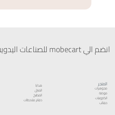
انضم الي mobecart للصناعات اليدوية
المتجر
هدايا
مجوهرات
المنزل
موضة
المطبخ
الكترونيات
دفاتر ملاحظات
حقائب