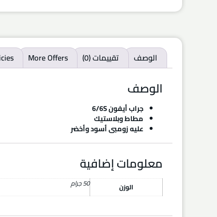
الوصف
تقييمات (0)
More Offers
icies
الوصف
جراب أيفون 6/6S
مطاط وبلاستيك
عليه زومبى أسود وأخضر
معلومات إضافية
50 جرام
الوزن