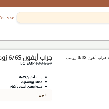
انضم كـ بائع
جراب أيفون 6/6S زومبى أخضر
/ جراب أيفون 6/6S زومبى
50
EGP
100
EGP
جراب أيفون 6/6S
مطاط وبلاستيك
عليه زومبى أسود وأخضر
الوزن