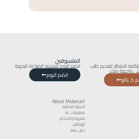
المتسوقين
ائمة الانتظار لتقديم طلب
انضم اليوم لتشجيع الصناعة اليدوية
ى واجهة متجر.
انضم اليوم
 كـ بائع
About Mobecart
الاسئلة الشائعة
معلومات عنا
الشروط والاحكام
الوظائف
إعلن معنا