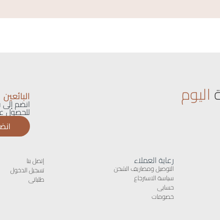
اليوم
البائعين
انضم إلى ق
للحصول عل
انضم
رعاية العملاء
إتصل بنا
التوصيل ومصاريف الشحن
تسجيل الدخول
سياسة الاسترجاع
طلباتى
حسابى
خصومات