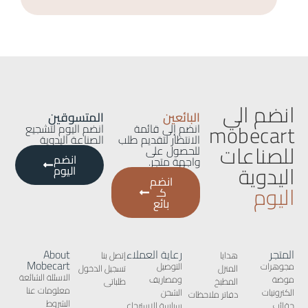
انضم الي
البائعين
المتسوقين
mobecart
انضم إلى قائمة
انضم اليوم لتشجيع
الانتظار لتقديم طلب
الصناعة اليدوية
للصناعات
للحصول على
انضم
واجهة متجر.
اليدوية
اليوم
انضم
اليوم
كـ
بائع
المتجر
رعاية العملاء
About
هدايا
إتصل بنا
Mobecart
مجوهرات
التوصيل
المنزل
تسجيل الدخول
الاسئلة الشائعة
موضة
ومصاريف
المطبخ
طلباتى
معلومات عنا
الكترونيات
الشحن
دفاتر ملاحظات
الشروط
حقائب
سياسة الاسترجاع