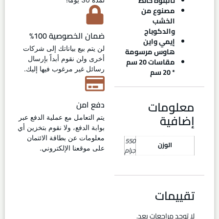
تالبلوه حائط
مصنوع من
الخشب
والدكوباج
ضمان الخصوصية 100%
إيمي واين
لن يتم بيع بياناتك إلى شركات
هاوس مرسومة
أخرى ولن نقوم أبداً بإرسال
مقاسات 20 سم
رسائل غير مرغوب فيها إليك.
* 20 سم
معلومات
دفع امن
إضافية
يتم التعامل مع عملية الدفع عبر
بوابة الدفع، ولا نقوم بتخزين أي
معلومات عن بطاقة الائتمان
550
الوزن
على موقعنا الإلكتروني.
جرام
تقييمات
لا توجد مراجعات بعد.