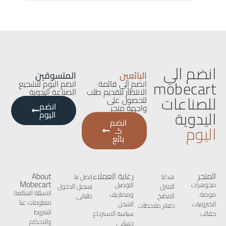
انضم الي
البائعين
المتسوقين
mobecart
انضم إلى قائمة
انضم اليوم لتشجيع
الانتظار لتقديم طلب
الصناعة اليدوية
للصناعات
للحصول على
انضم
واجهة متجر.
اليدوية
اليوم
انضم
اليوم
كـ
بائع
المتجر
رعاية العملاء
About
هدايا
إتصل بنا
Mobecart
مجوهرات
التوصيل
المنزل
تسجيل الدخول
الاسئلة الشائعة
موضة
ومصاريف
المطبخ
طلباتى
معلومات عنا
الكترونيات
الشحن
دفاتر ملاحظات
الشروط
حقائب
سياسة الاسترجاع
والاحكام
حسابى