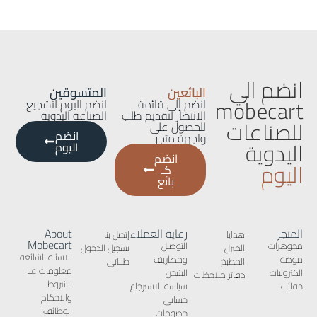
انضم الي
البائعين
المتسوقين
mobecart
انضم إلى قائمة
انضم اليوم لتشجيع
الانتظار لتقديم طلب
الصناعة اليدوية
للصناعات
للحصول على
انضم
واجهة متجر.
اليدوية
اليوم
انضم
اليوم
كـ
بائع
المتجر
رعاية العملاء
About
هدايا
إتصل بنا
Mobecart
مجوهرات
التوصيل
المنزل
تسجيل الدخول
الاسئلة الشائعة
موضة
ومصاريف
المطبخ
طلباتى
معلومات عنا
الكترونيات
الشحن
دفاتر ملاحظات
الشروط
حقائب
سياسة الاسترجاع
والاحكام
حسابى
الوظائف
خصومات