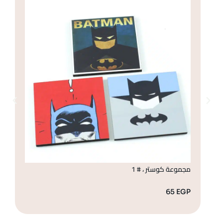
مجموعة كوستر ، # 1
مج
GP
65
EGP