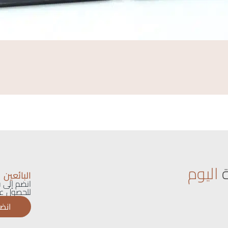
اليوم
البائعين
انضم إلى ق
للحصول عل
انضم