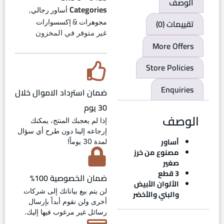
الوصف
,
Categories
أساور رجالي
تقييمات (0)
مجوهرات & إكسسوارات
غير متوفر في المخزون
More Offers
Store Policies
Enquiries
ضمان استرداد الاموال خلال
30 يوم
الوصف
إذا لم يعجبك المنتج، يمكنك
إرجاعه إلينا دون طرح أي سؤال
أساور
لمدة 30 يوماً!
مصنوع من خرز
صغير
3 قطع
ضمان الخصوصية 100%
الألوان الأبيض
لن يتم بيع بياناتك إلى شركات
والبني والأخضر
أخرى ولن نقوم أبداً بإرسال
رسائل غير مرغوب فيها إليك.