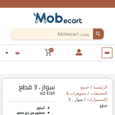
شحن
ادعم
هل أنت
خصومات
سريع
حرفي
حصرية
الحرفيين
وآمن..
مبدع؟
تصل إلى
المبدعين..
لجميع
10%
ابدأ بيع
تسوق
أنحاء
لفترة
قطعاً
منتجاتك
مصر
معنا
محدودة
فريدة من
الآن من
كل مكان
أي
مكان
في
مصر
0
سوار ، 3 قطع
الرئيسية
/
جميع
التصنيفات
/
مجوهرات &
EGP
40
إكسسوارات
/ سوار ، 3
قطع
أساور
مصنوع من خرز صغير