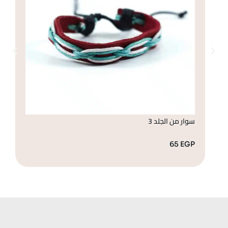
سوار من الجلد 3
سو
GP
65
EGP