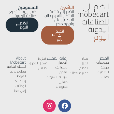
انضم الي
البائعين
المتسوقين
mobecart
انضم إلى قائمة
انضم اليوم لتشجيع
الانتظار لتقديم طلب
الصناعة اليدوية
للصناعات
للحصول على
انضم
واجهة متجر.
اليدوية
اليوم
انضم
اليوم
كـ
بائع
المتجر
رعاية العملاء
About
هدايا
إتصل بنا
Mobecart
مجوهرات
التوصيل
المنزل
تسجيل الدخول
الاسئلة الشائعة
موضة
ومصاريف
المطبخ
طلباتى
معلومات عنا
الكترونيات
الشحن
دفاتر ملاحظات
الشروط
حقائب
سياسة الاسترجاع
والاحكام
حسابى
الوظائف
خصومات
إعلن معنا