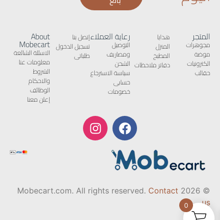
المتجر
رعاية العملاء
About
هدايا
إتصل بنا
Mobecart
مجوهرات
التوصيل
المنزل
تسجيل الدخول
الاسئلة الشائعة
موضة
ومصاريف
المطبخ
طلباتى
معلومات عنا
الكترونيات
الشحن
دفاتر ملاحظات
الشروط
حقائب
سياسة الاسترجاع
والاحكام
حسابى
الوظائف
خصومات
إعلن معنا
Contact
© 2026 Mobecart.com. All rights reserved.
us
0