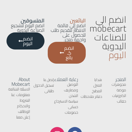
انضم الي
البائعين
المتسوقين
mobecart
انضم إلى قائمة
انضم اليوم لتشجيع
الانتظار لتقديم طلب
الصناعة اليدوية
للصناعات
للحصول على
انضم
واجهة متجر.
اليدوية
اليوم
انضم
اليوم
كـ
بائع
المتجر
رعاية العملاء
About
هدايا
إتصل بنا
Mobecart
مجوهرات
التوصيل
المنزل
تسجيل الدخول
الاسئلة الشائعة
موضة
ومصاريف
المطبخ
طلباتى
معلومات عنا
الكترونيات
الشحن
دفاتر ملاحظات
الشروط
حقائب
سياسة الاسترجاع
والاحكام
حسابى
الوظائف
خصومات
إعلن معنا