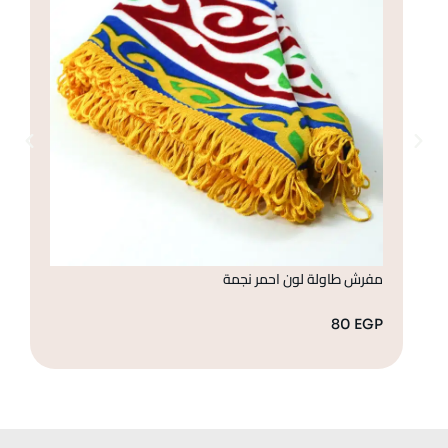
مفرش طاولة لون احمر نجمة
مف
GP
80
EGP