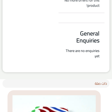
No more offers for this
product!
General
Enquiries
There are no enquiries
yet.
ذات صلة