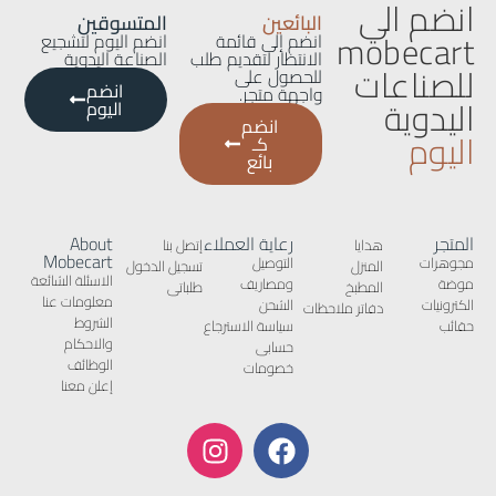
انضم الي
البائعين
المتسوقين
mobecart
انضم إلى قائمة
انضم اليوم لتشجيع
الانتظار لتقديم طلب
الصناعة اليدوية
للصناعات
للحصول على
انضم
واجهة متجر.
اليدوية
اليوم
انضم
اليوم
كـ
بائع
المتجر
رعاية العملاء
About
هدايا
إتصل بنا
Mobecart
مجوهرات
التوصيل
المنزل
تسجيل الدخول
الاسئلة الشائعة
موضة
ومصاريف
المطبخ
طلباتى
معلومات عنا
الكترونيات
الشحن
دفاتر ملاحظات
الشروط
حقائب
سياسة الاسترجاع
والاحكام
حسابى
الوظائف
خصومات
إعلن معنا