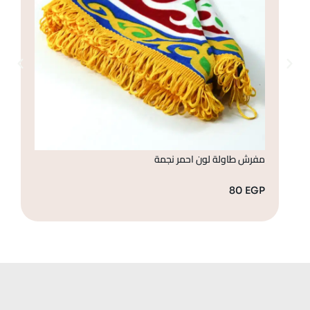
مفرش طاولة لون احمر نجمة
غط
GP
80
EGP