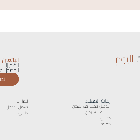
اليوم
البائعين
انضم إلى ق
للحصول عل
انضم
رعاية العملاء
إتصل بنا
التوصيل ومصاريف الشحن
تسجيل الدخول
سياسة الاسترجاع
طلباتى
حسابى
خصومات