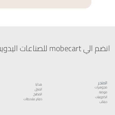
انضم الي mobecart للصناعات اليدوية
المتجر
هدايا
مجوهرات
المنزل
موضة
المطبخ
الكترونيات
دفاتر ملاحظات
حقائب