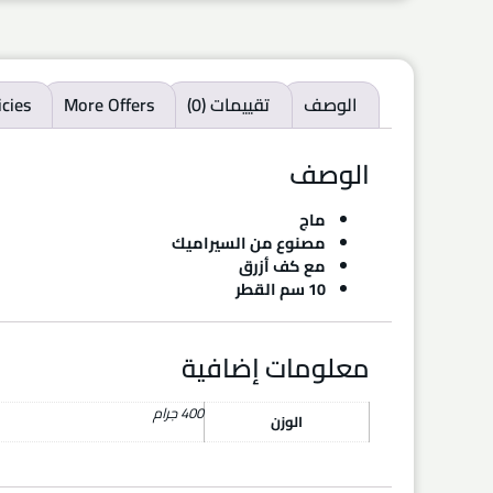
الوصف
تقييمات (0)
More Offers
icies
الوصف
ماج
مصنوع من السيراميك
مع كف أزرق
10 سم القطر
معلومات إضافية
400 جرام
الوزن