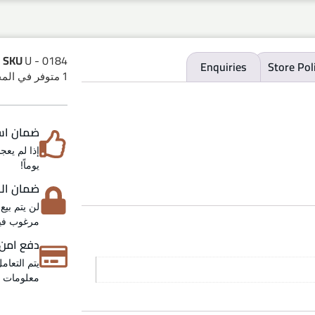
SKU
U - 0184
Enquiries
Store Pol
1 متوفر في المخزون
ضمان استرد
يوماً!
ضمان الخص
لن يتم بيع
مرغوب فيه
دفع امن
يتم التعام
معلومات عن