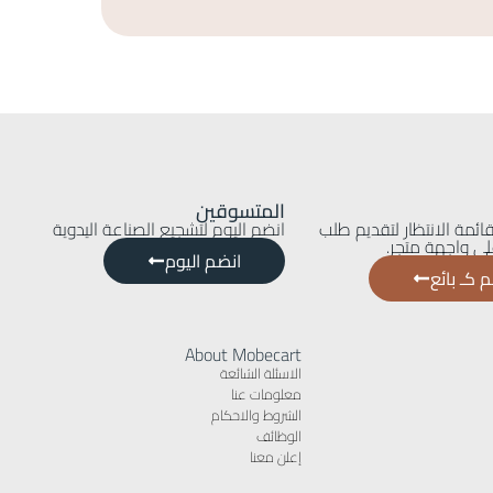
المتسوقين
ائمة الانتظار لتقديم طلب
انضم اليوم لتشجيع الصناعة اليدوية
ى واجهة متجر.
انضم اليوم
 كـ بائع
About Mobecart
الاسئلة الشائعة
معلومات عنا
الشروط والاحكام
الوظائف
إعلن معنا