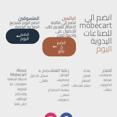
انضم الي
البائعين
المتسوقين
mobecart
انضم إلى قائمة
انضم اليوم لتشجيع
الانتظار لتقديم طلب
الصناعة اليدوية
للصناعات
للحصول على
انضم
واجهة متجر.
اليدوية
اليوم
انضم
اليوم
كـ
بائع
المتجر
رعاية العملاء
About
هدايا
إتصل بنا
Mobecart
مجوهرات
التوصيل
المنزل
تسجيل الدخول
الاسئلة الشائعة
موضة
ومصاريف
المطبخ
طلباتى
معلومات عنا
الكترونيات
الشحن
دفاتر ملاحظات
الشروط
حقائب
سياسة الاسترجاع
والاحكام
حسابى
الوظائف
خصومات
إعلن معنا