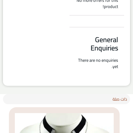
No more offers for this
product!
General
Enquiries
There are no enquiries
yet.
ذات صلة