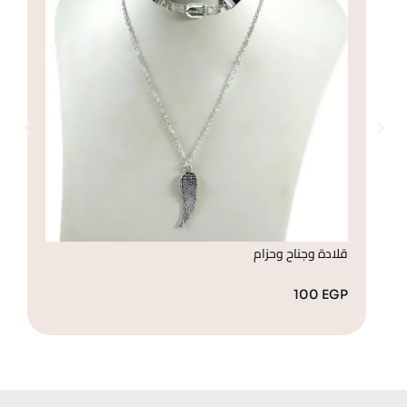
قلادة وجناح وحزام
قل
GP
100
EGP