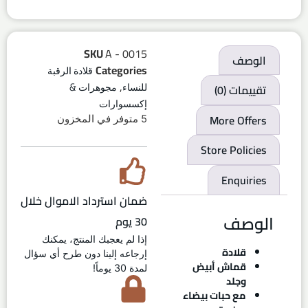
SKU
A - 0015
الوصف
Categories
قلادة الرقبة
,
تقييمات (0)
للنساء
مجوهرات &
إكسسوارات
More Offers
5 متوفر في المخزون
Store Policies
Enquiries
ضمان استرداد الاموال خلال
الوصف
30 يوم
إذا لم يعجبك المنتج، يمكنك
قلادة
إرجاعه إلينا دون طرح أي سؤال
قماش أبيض
لمدة 30 يوماً!
وجلد
مع حبات بيضاء