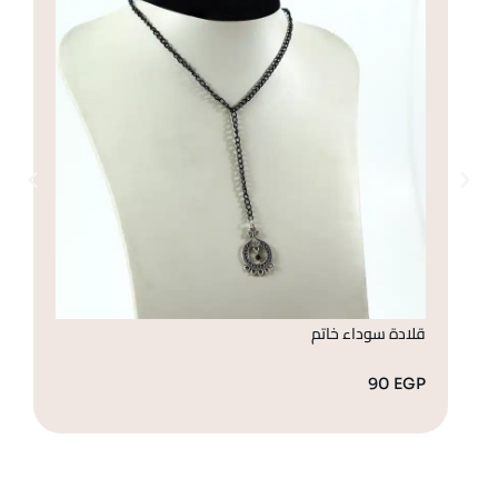
قلادة سوداء خاتم
قل
GP
90
EGP