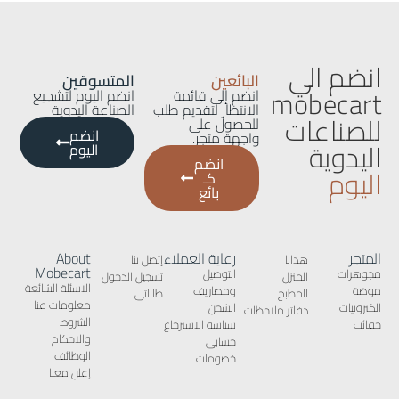
انضم الي
البائعين
المتسوقين
mobecart
انضم إلى قائمة
انضم اليوم لتشجيع
الانتظار لتقديم طلب
الصناعة اليدوية
للصناعات
للحصول على
انضم
واجهة متجر.
اليدوية
اليوم
انضم
اليوم
كـ
بائع
المتجر
رعاية العملاء
About
هدايا
إتصل بنا
Mobecart
مجوهرات
التوصيل
المنزل
تسجيل الدخول
الاسئلة الشائعة
موضة
ومصاريف
المطبخ
طلباتى
معلومات عنا
الكترونيات
الشحن
دفاتر ملاحظات
الشروط
حقائب
سياسة الاسترجاع
والاحكام
حسابى
الوظائف
خصومات
إعلن معنا