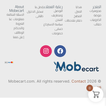
المتجر
رعاية العملاء
About
هدايا
إتصل بنا
Mobecart
مجوهرات
التوصيل
المنزل
تسجيل الدخول
الاسئلة الشائعة
موضة
ومصاريف
المطبخ
طلباتى
معلومات عنا
الكترونيات
الشحن
دفاتر ملاحظات
الشروط
حقائب
سياسة الاسترجاع
والاحكام
حسابى
الوظائف
خصومات
إعلن معنا
Contact
© 2026 Mobecart.com. All rights reserved.
us
0