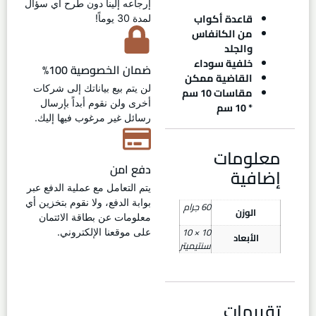
إرجاعه إلينا دون طرح أي سؤال
قاعدة أكواب
لمدة 30 يوماً!
من الكانفاس
والجلد
خلفية سوداء
ضمان الخصوصية 100%
القاضية ممكن
لن يتم بيع بياناتك إلى شركات
مقاسات 10 سم
أخرى ولن نقوم أبداً بإرسال
* 10 سم
رسائل غير مرغوب فيها إليك.
معلومات
دفع امن
إضافية
يتم التعامل مع عملية الدفع عبر
بوابة الدفع، ولا نقوم بتخزين أي
60 جرام
الوزن
معلومات عن بطاقة الائتمان
10 × 10
على موقعنا الإلكتروني.
الأبعاد
سنتيميتر
تقييمات