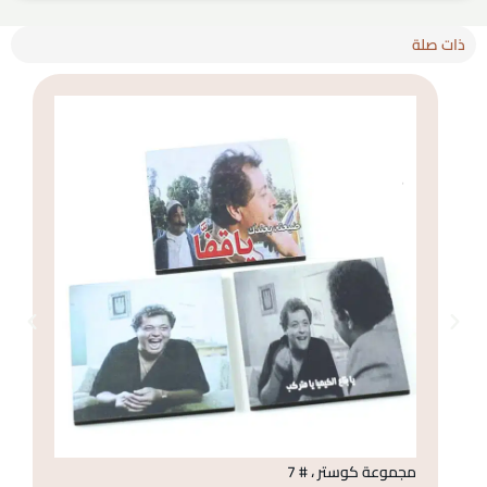
ذات صلة
مجموعة كوستر ، # 7
مج