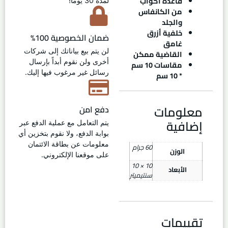
قاعدة أكواب
لمدة 30 يوماً!
من الكانفاس
والجلد
خلفية أزرق
ضمان الخصوصية 100%
غامق
لن يتم بيع بياناتك إلى شركات
القاضية ممكن
أخرى ولن نقوم أبداً بإرسال
مقاسات 10 سم
رسائل غير مرغوب فيها إليك.
* 10 سم
معلومات
دفع امن
إضافية
يتم التعامل مع عملية الدفع عبر
بوابة الدفع، ولا نقوم بتخزين أي
معلومات عن بطاقة الائتمان
60 جرام
الوزن
على موقعنا الإلكتروني.
10 × 10
الأبعاد
سنتيميتر
تقييمات