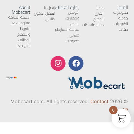
المتجر
رعاية العملاء
About
هدايا
إتصل بنا
Mobecart
مجوهرات
التوصيل
المنزل
تسجيل الدخول
الاسئلة الشائعة
موضة
ومصاريف
المطبخ
طلباتى
معلومات عنا
الكترونيات
الشحن
دفاتر ملاحظات
الشروط
حقائب
سياسة الاسترجاع
والاحكام
حسابى
الوظائف
خصومات
إعلن معنا
Contact
© 2026 Mobecart.com. All rights reserved.
us
0