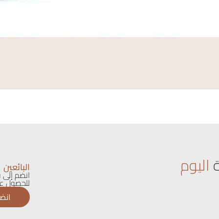
اليوم
البائعين
انضم إلى ق
للحصول عل
انضم