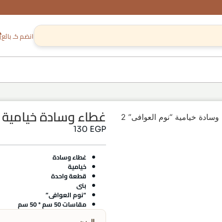
انضم كـ بائع
غطاء وسادة خيامية “
سادة خيامية “نوم العوافى” 2
130
EGP
غطاء وسادة
خيامية
قطعة واحدة
بنى
“نوم العوافى”
مقاسات 50 سم * 50 سم
الوزن