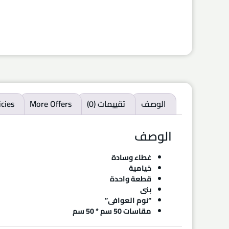
الوصف
تقييمات (0)
More Offers
icies
الوصف
غطاء وسادة
خيامية
قطعة واحدة
بنى
“نوم العوافى”
مقاسات 50 سم * 50 سم