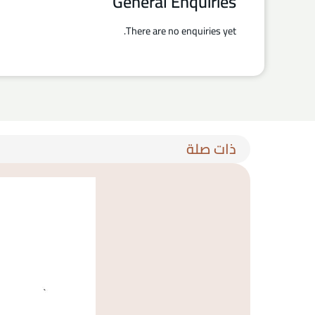
General Enquiries
There are no enquiries yet.
ذات صلة