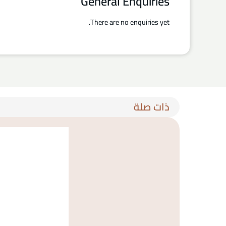
General Enquiries
There are no enquiries yet.
ذات صلة