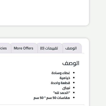
الوصف
تقييمات (0)
More Offers
icies
الوصف
غطاء وسادة
خيامية
قطعة واحدة
نبيتى
“الحمد لله”
مقاسات 50 سم * 50 سم