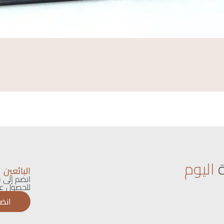
اليوم
البائعين
انضم إلى ق
للحصول عل
انضم