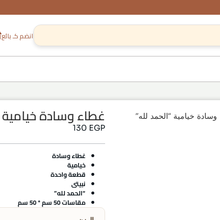
انضم كـ بائع
غطاء وسادة خيامية “
وسادة خيامية “الحمد لله”
130
EGP
غطاء وسادة
خيامية
قطعة واحدة
نبيتى
“الحمد لله”
مقاسات 50 سم * 50 سم
الوزن