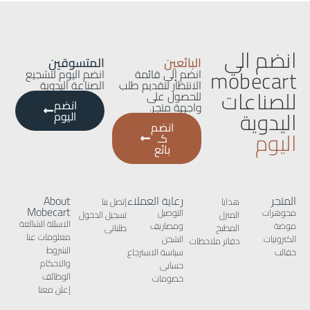
انضم الي
البائعين
المتسوقين
mobecart
انضم إلى قائمة
انضم اليوم لتشجيع
الانتظار لتقديم طلب
الصناعة اليدوية
للصناعات
للحصول على
انضم
واجهة متجر.
اليدوية
اليوم
انضم
اليوم
كـ
بائع
المتجر
رعاية العملاء
About
هدايا
إتصل بنا
Mobecart
مجوهرات
التوصيل
المنزل
تسجيل الدخول
الاسئلة الشائعة
موضة
ومصاريف
المطبخ
طلباتى
معلومات عنا
الكترونيات
الشحن
دفاتر ملاحظات
الشروط
حقائب
سياسة الاسترجاع
والاحكام
حسابى
الوظائف
خصومات
إعلن معنا