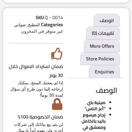
SKU
Q - 0014
الوصف
,
Categories
المطبخ
صواني
غير متوفر في المخزون
تقييمات (0)
More Offers
Store Policies
ضمان استرداد الاموال خلال
Enquiries
30 يوم
إذا لم يعجبك المنتج، يمكنك
الوصف
إرجاعه إلينا دون طرح أي سؤال
لمدة 30 يوماً!
صينية بني
“أعز الناس”
زجاج مرسوم
ضمان الخصوصية 100%
باليد بالكامل
لن يتم بيع بياناتك إلى شركات
ومعشق في
أخرى ولن نقوم أبداً بإرسال