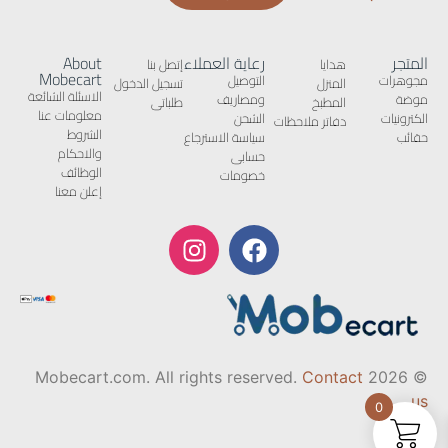
المتجر
رعاية العملاء
About
هدايا
إتصل بنا
Mobecart
مجوهرات
التوصيل
المنزل
تسجيل الدخول
الاسئلة الشائعة
موضة
ومصاريف
المطبخ
طلباتى
معلومات عنا
الكترونيات
الشحن
دفاتر ملاحظات
الشروط
حقائب
سياسة الاسترجاع
والاحكام
حسابى
الوظائف
خصومات
إعلن معنا
Contact
© 2026 Mobecart.com. All rights reserved.
us
0