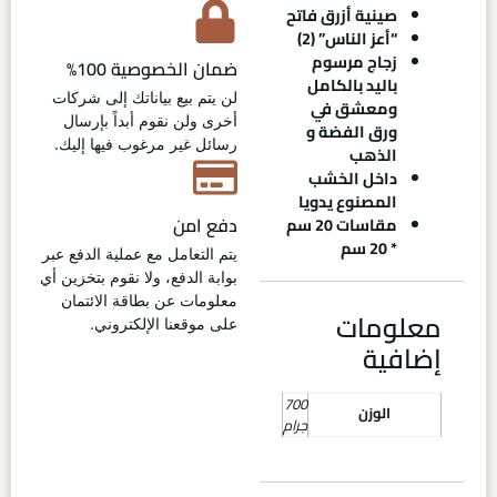
صينية أزرق فاتح
“أعز الناس” (2)
زجاج مرسوم
ضمان الخصوصية 100%
باليد بالكامل
لن يتم بيع بياناتك إلى شركات
ومعشق في
أخرى ولن نقوم أبداً بإرسال
ورق الفضة و
رسائل غير مرغوب فيها إليك.
الذهب
داخل الخشب
المصنوع يدويا
دفع امن
مقاسات 20 سم
* 20 سم
يتم التعامل مع عملية الدفع عبر
بوابة الدفع، ولا نقوم بتخزين أي
معلومات عن بطاقة الائتمان
معلومات
على موقعنا الإلكتروني.
إضافية
700
الوزن
جرام