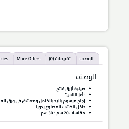
الوصف
تقييمات (0)
More Offers
icies
الوصف
صينية أزرق فاتح
“أعز الناس”
زجاج مرسوم باليد بالكامل ومعشق في ورق الف
داخل الخشب المصنوع يدويا
مقاسات 20 سم * 30 سم