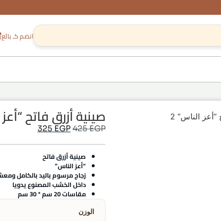
انضم كـ بائع
صينية أزرق فاتح “أعز ا
“أعز الناس” 2
325
EGP
425
EGP
صينية أزرق فاتح
“أعز الناس”
زجاج مرسوم باليد بالكامل ومع
داخل الخشب المصنوع يدويا
مقاسات 20 سم * 30 سم
الوزن