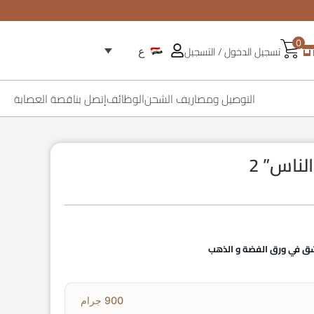
0
تسجيل الدخول / التسجيل
ع
التوصيل ومصاريف الشحن
الوظائف
إتصل بنا
قصة العصابة
لناس” 2
شق في ورق الفضة و الذهب
900 جرام