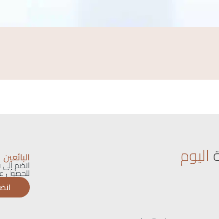
اليوم
البائعين
انضم إلى ق
للحصول عل
انضم