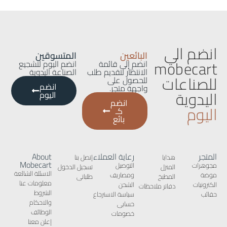
انضم الي
البائعين
المتسوقين
mobecart
انضم إلى قائمة
انضم اليوم لتشجيع
الانتظار لتقديم طلب
الصناعة اليدوية
للصناعات
للحصول على
انضم
واجهة متجر.
اليدوية
اليوم
انضم
اليوم
كـ
بائع
المتجر
رعاية العملاء
About
هدايا
إتصل بنا
Mobecart
مجوهرات
التوصيل
المنزل
تسجيل الدخول
الاسئلة الشائعة
موضة
ومصاريف
المطبخ
طلباتى
معلومات عنا
الكترونيات
الشحن
دفاتر ملاحظات
الشروط
حقائب
سياسة الاسترجاع
والاحكام
حسابى
الوظائف
خصومات
إعلن معنا