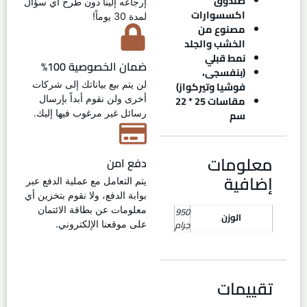
صندوق
إرجاعه إلينا دون طرح أي سؤال
اكسسوارات
لمدة 30 يوماً!
مصنوع من
الخشب والجلد
نمط قبلي
ضمان الخصوصية 100%
(بنفسجى،
فوشيا وتيركواز)
لن يتم بيع بياناتك إلى شركات
مقاسات 25 * 22
أخرى ولن نقوم أبداً بإرسال
سم
رسائل غير مرغوب فيها إليك.
معلومات
دفع امن
إضافية
يتم التعامل مع عملية الدفع عبر
بوابة الدفع، ولا نقوم بتخزين أي
950
معلومات عن بطاقة الائتمان
الوزن
جرام
على موقعنا الإلكتروني.
تقييمات