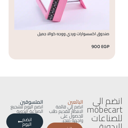
صندوق اكسسوارات وردي ووجه كوالا جميل
صن
GP
900
EGP
انضم الي
البائعين
المتسوقين
mobecart
انضم إلى قائمة
انضم اليوم لتشجيع
الانتظار لتقديم طلب
الصناعة اليدوية
للصناعات
للحصول على
انضم
واجهة متجر.
اليدوية
اليوم