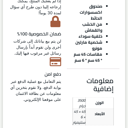
إذا لم يعجبك المنتج، يمكنك
صندوق
إرجاعه إلينا دون طرح أي سؤال
اكسسوارات
لمدة 30 يوماً!
الحائط
من الخشب
والقماش
ضمان الخصوصية 100%
خلفية سوداء
شخصية مارلين
لن يتم بيع بياناتك إلى شركات
مونرو
أخرى ولن نقوم أبداً بإرسال
مقاسات 45 سم
رسائل غير مرغوب فيها إليك.
* 45 سم * 6 سم
دفع امن
معلومات
يتم التعامل مع عملية الدفع عبر
إضافية
بوابة الدفع، ولا نقوم بتخزين أي
معلومات عن بطاقة الائتمان
3500
على موقعنا الإلكتروني.
الوزن
جرام
45 × 45
الأبعاد
× 6
سنتيميتر