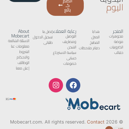
انضم
اليوم
كـ
بائع
المتجر
رعاية العملاء
About
هدايا
إتصل بنا
Mobecart
مجوهرات
التوصيل
المنزل
تسجيل الدخول
الاسئلة الشائعة
موضة
ومصاريف
المطبخ
طلباتى
معلومات عنا
الكترونيات
الشحن
دفاتر ملاحظات
الشروط
حقائب
سياسة الاسترجاع
والاحكام
حسابى
الوظائف
خصومات
إعلن معنا
Contact
© 2026 Mobecart.com. All rights reserved.
us