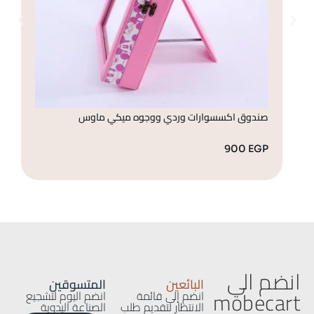
صندوق اكسسوارات وردي ووجوه ميكي ماوس
صن
GP
900
EGP
انضم الي
البائعين
المتسوقين
mobecart
انضم إلى قائمة
انضم اليوم لتشجيع
الانتظار لتقديم طلب
الصناعة اليدوية