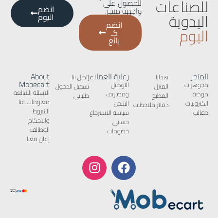
للصناعات
للحصول على
انضم
واجهة متجر.
اليدوية
اليوم
انضم
اليوم
كـ
بائع
المتجر
رعاية العملاء
About
هدايا
إتصل بنا
Mobecart
مجوهرات
التوصيل
المنزل
تسجيل الدخول
الاسئلة الشائعة
موضة
ومصاريف
المطبخ
طلباتى
معلومات عنا
الكترونيات
الشحن
دفاتر ملاحظات
الشروط
حقائب
سياسة الاسترجاع
والاحكام
حسابى
الوظائف
خصومات
إعلن معنا