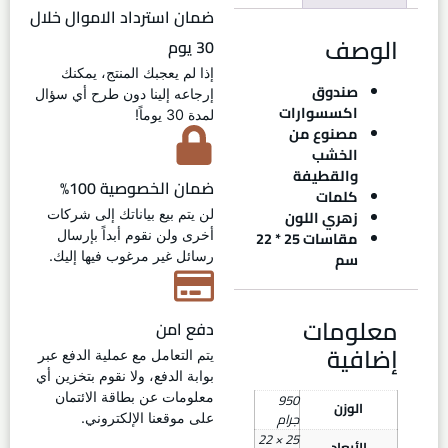
ضمان استرداد الاموال خلال
الوصف
30 يوم
إذا لم يعجبك المنتج، يمكنك
صندوق
إرجاعه إلينا دون طرح أي سؤال
اكسسوارات
لمدة 30 يوماً!
مصنوع من
الخشب
والقطيفة
ضمان الخصوصية 100%
كلمات
زهري اللون
لن يتم بيع بياناتك إلى شركات
مقاسات 25 * 22
أخرى ولن نقوم أبداً بإرسال
سم
رسائل غير مرغوب فيها إليك.
معلومات
دفع امن
إضافية
يتم التعامل مع عملية الدفع عبر
بوابة الدفع، ولا نقوم بتخزين أي
950
معلومات عن بطاقة الائتمان
الوزن
جرام
على موقعنا الإلكتروني.
25 × 22
الأبعاد