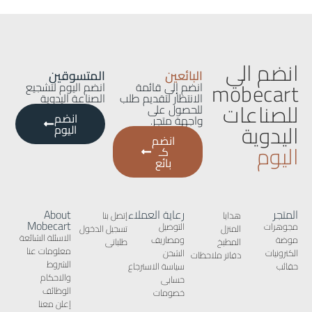
انضم الي
البائعين
المتسوقين
mobecart
انضم إلى قائمة
انضم اليوم لتشجيع
الانتظار لتقديم طلب
الصناعة اليدوية
للصناعات
للحصول على
انضم
واجهة متجر.
اليدوية
اليوم
انضم
اليوم
كـ
بائع
المتجر
رعاية العملاء
About
هدايا
إتصل بنا
Mobecart
مجوهرات
التوصيل
المنزل
تسجيل الدخول
الاسئلة الشائعة
موضة
ومصاريف
المطبخ
طلباتى
معلومات عنا
الكترونيات
الشحن
دفاتر ملاحظات
الشروط
حقائب
سياسة الاسترجاع
والاحكام
حسابى
الوظائف
خصومات
إعلن معنا