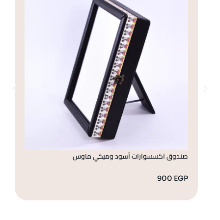
صندوق اكسسوارات أسود وميكي ماوس
صن
GP
900
EGP