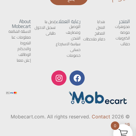
المتجر
رعاية العملاء
About
هدايا
إتصل بنا
Mobecart
مجوهرات
التوصيل
المنزل
تسجيل الدخول
الاسئلة الشائعة
موضة
ومصاريف
المطبخ
طلباتى
معلومات عنا
الكترونيات
الشحن
دفاتر ملاحظات
الشروط
حقائب
سياسة الاسترجاع
والاحكام
حسابى
الوظائف
خصومات
إعلن معنا
Contact
© 2026 Mobecart.com. All rights reserved.
us
0