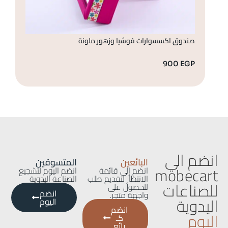
صندوق اكسسوارات فوشيا وزهور ملونة
صن
GP
900
EGP
انضم الي
البائعين
المتسوقين
mobecart
انضم إلى قائمة
انضم اليوم لتشجيع
الانتظار لتقديم طلب
الصناعة اليدوية
للصناعات
للحصول على
انضم
واجهة متجر.
اليدوية
اليوم
انضم
اليوم
كـ
بائع